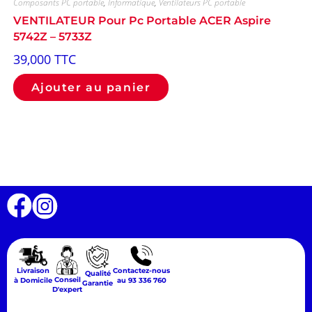
Composants PC portable
,
Informatique
,
Ventilateurs PC portable
VENTILATEUR Pour Pc Portable ACER Aspire
5742Z – 5733Z
39,000
TTC
Ajouter au panier
Livraison
Contactez-nous
Qualité
Conseil
à Domicile
au 93 336 760
Garantie
D'expert