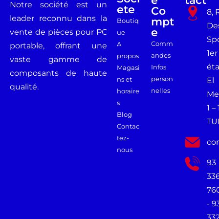
Notre société est un
Ete
Co
8, 
leader reconnu dans la
Mpt
Boutiq
De
E
vente de pièces pour PC
ue
Spo
Comm
A
portable, offrant une
1er
andes
propos
vaste gamme de
ét
Infos
Magasi
composants de haute
person
ns et
El
qualité.
nelles
horaire
Me
s
1 –
Blog
TU
Contac
tez-
co
nous
93
33
76
- 9
33