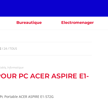
Bureautique
Electromenager
2
24
TOUS
table
,
Informatique
POUR PC ACER ASPIRE E1-
 Pc Portable ACER ASPIRE E1-572G