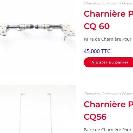
Charnières
,
Composants PC por
Charnière
CQ 60
Paire de Charnière Pour
45,000
TTC
Ajouter au panier
Charnières
,
Composants PC por
Charnière
CQ56
Paire de Charniére Pour