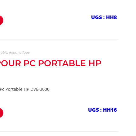
UGS : HH8
table
,
Informatique
 POUR PC PORTABLE HP
 Pc Portable HP DV6-3000
UGS : HH16