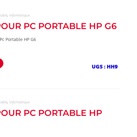
table
,
Informatique
 POUR PC PORTABLE HP G6
Pc Portable HP G6
UGS : HH9
table
,
Informatique
 POUR PC PORTABLE HP