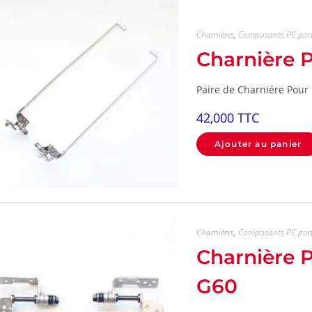
Charnières
,
Composants PC por
Charnière
Paire de Charniére Pour 
42,000
TTC
Ajouter au panier
Charnières
,
Composants PC por
Charnière
G60