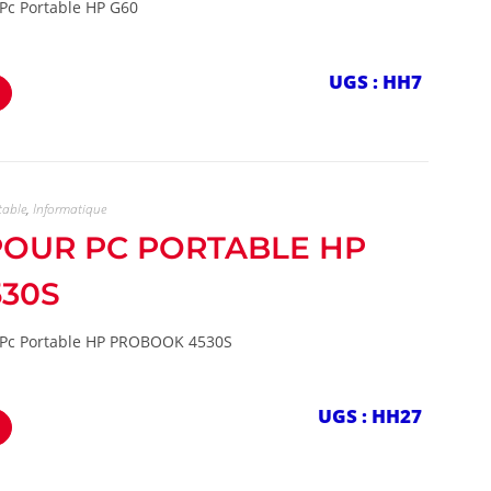
 Pc Portable HP G60
UGS : HH7
table
,
Informatique
 POUR PC PORTABLE HP
530S
r Pc Portable HP PROBOOK 4530S
UGS : HH27