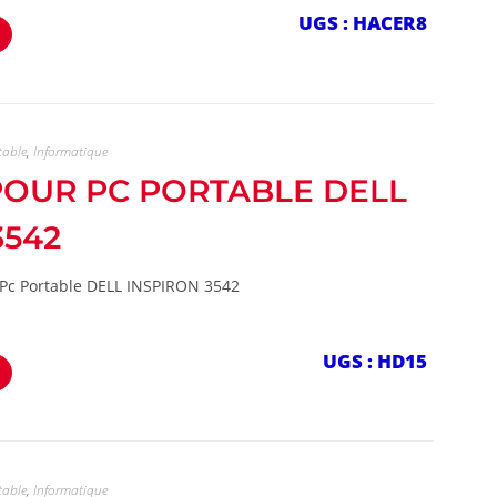
UGS : HACER8
table
,
Informatique
 POUR PC PORTABLE DELL
3542
 Pc Portable DELL INSPIRON 3542
UGS : HD15
table
,
Informatique