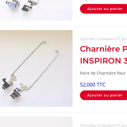
Ajouter au panier
Charnières
,
Composants PC por
Charnière
INSPIRON 
Paire de Charniére Pour
52,000
TTC
Ajouter au panier
Charnières
,
Composants PC por