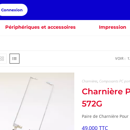
Connexion
Périphériques et accessoires
Impression
VOIR :
1
Charnières
,
Composants PC por
Charnière 
572G
Paire de Charnière Pour
49,000
TTC