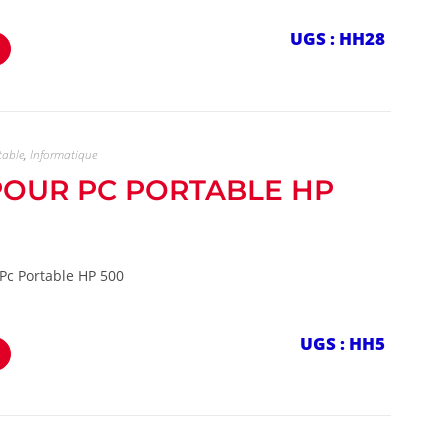
UGS : HH28
table
,
Informatique
 POUR PC PORTABLE HP
Pc Portable HP 500
UGS : HH5