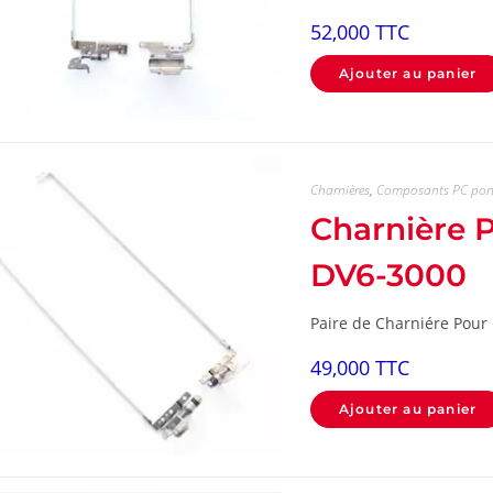
52,000
TTC
Ajouter au panier
Charnières
,
Composants PC por
Charnière
DV6-3000
Paire de Charniére Pour
49,000
TTC
Ajouter au panier