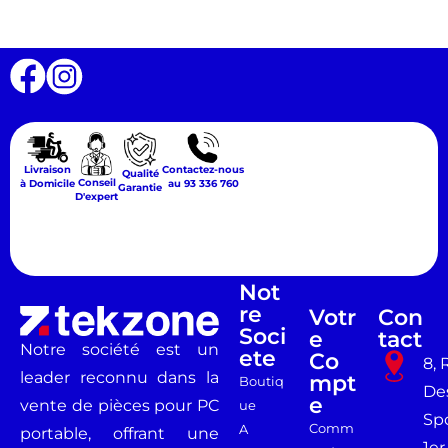
Livraison
Contactez-nous
Qualité
Conseil
à Domicile
au 93 336 760
Garantie
D'expert
Not
Re
Votr
Con
Soci
E
Tact
Notre société est un
Ete
Co
8, 
leader reconnu dans la
Mpt
Boutiq
De
E
vente de pièces pour PC
ue
Spo
Comm
A
portable, offrant une
1er