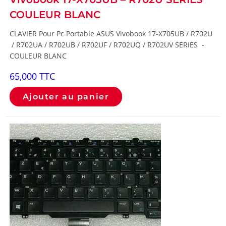
COULEUR BLANC
CLAVIER Pour Pc Portable ASUS Vivobook 17-X705UB / R702U
/ R702UA / R702UB / R702UF / R702UQ / R702UV SERIES -
COULEUR BLANC
65,000
TTC
Ajouter au panier