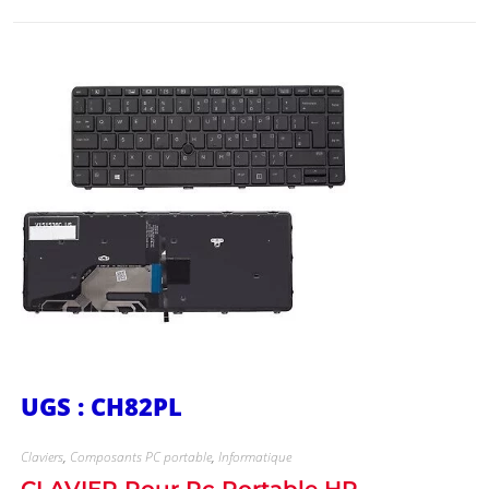
UGS : CH82PL
Claviers
,
Composants PC portable
,
Informatique