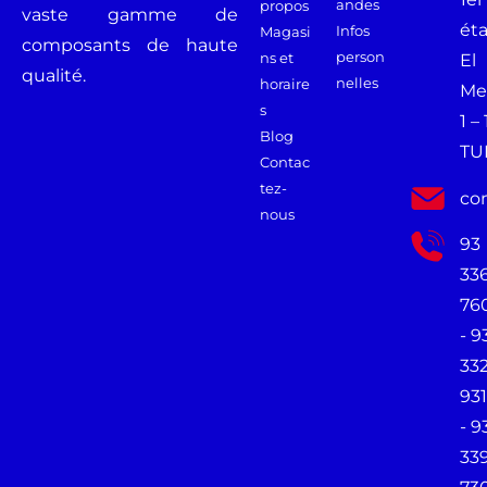
andes
propos
vaste gamme de
ét
Infos
Magasi
composants de haute
person
ns et
El
qualité.
nelles
horaire
Me
s
1 –
Blog
TU
Contac
tez-
co
nous
93
33
76
- 9
33
931
- 9
33