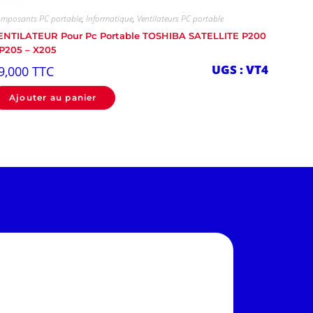
mposants PC portable
,
Informatique
,
Ventilateurs PC portable
ENTILATEUR Pour Pc Portable TOSHIBA SATELLITE P200
 P205 – X205
UGS : VT4
9,000
TTC
Ajouter au panier