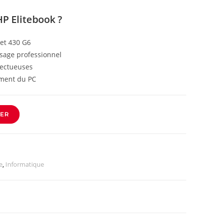
HP Elitebook ?
et 430 G6
sage professionnel
fectueuses
ment du PC
IER
e
,
Informatique