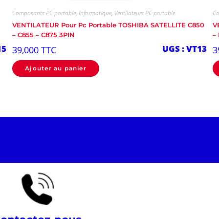
Composants PC portable
,
Informatique
,
Ventilateurs PC portable
Co
VENTILATEUR Pour Pc Portable TOSHIBA SATELLITE C850
V
– C855 – C875 3PIN
–
15
UGS : VT13
39,000
TTC
3
Ajouter au panier