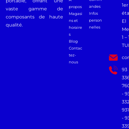
portable, offrant une
1er
andes
propos
vaste gamme de
ét
Infos
Magasi
composants de haute
person
ns et
El
qualité.
nelles
horaire
Me
s
1 –
Blog
TU
Contac
tez-
co
nous
93
33
76
- 9
33
931
- 9
33