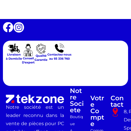
Livraison
Contactez-nous
Qualité
Conseil
à Domicile
au 93 336 760
Garantie
D'expert
Not
Re
Votr
Con
Soci
E
Tact
Notre société est un
Ete
Co
8, 
leader reconnu dans la
Mpt
Boutiq
De
E
vente de pièces pour PC
ue
Spo
Comm
A