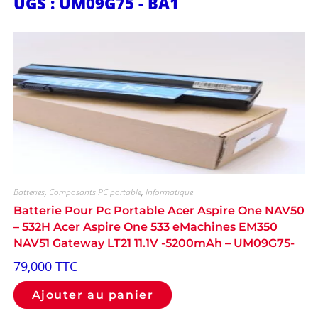
UGS : UM09G75 - BA1
Batteries
,
Composants PC portable
,
Informatique
Batterie Pour Pc Portable Acer Aspire One NAV50
– 532H Acer Aspire One 533 eMachines EM350
NAV51 Gateway LT21 11.1V -5200mAh – UM09G75-
79,000
TTC
Ajouter au panier