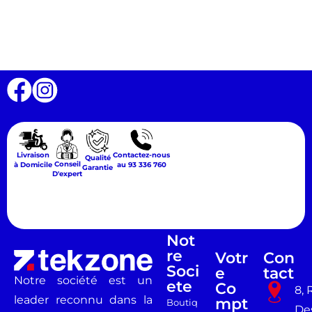
Livraison
Contactez-nous
Qualité
Conseil
à Domicile
au 93 336 760
Garantie
D'expert
Not
Re
Votr
Con
Soci
E
Tact
Notre société est un
Ete
Co
8, 
leader reconnu dans la
Mpt
Boutiq
De