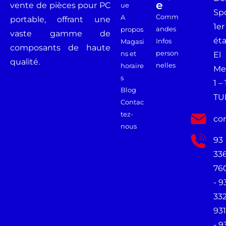
E
vente de pièces pour PC
ue
Spo
Comm
A
portable, offrant une
1er
andes
propos
vaste gamme de
ét
Infos
Magasi
composants de haute
person
ns et
El
qualité.
nelles
horaire
Me
s
1 –
Blog
TU
Contac
tez-
co
nous
93
33
76
- 9
33
931
- 9