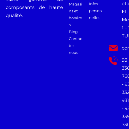
ét
Infos
Magasi
composants de haute
person
ns et
El
qualité.
nelles
horaire
Me
s
1 –
Blog
TU
Contac
tez-
co
nous
93
33
76
- 9
33
931
- 9
33
73