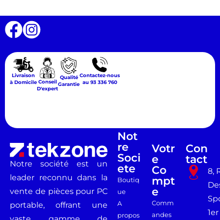
Livraison
Contactez-nous
Qualité
Conseil
à Domicile
au 93 336 760
Garantie
D'expert
Not
Re
Votr
Con
Soci
E
Tact
Notre société est un
Ete
Co
8, 
leader reconnu dans la
Mpt
Boutiq
De
E
vente de pièces pour PC
ue
Spo
Comm
A
portable, offrant une
1er
andes
propos
vaste gamme de