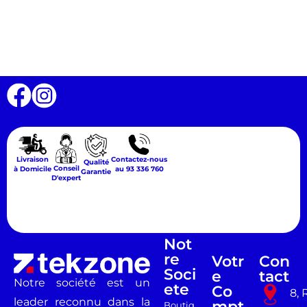
Livraison
Contactez-nous
Qualité
Conseil
à Domicile
au 93 336 760
Garantie
D'expert
Not
Re
Votr
Con
Soci
E
Tact
Notre société est un
Ete
Co
8, 
leader reconnu dans la
Mpt
Boutiq