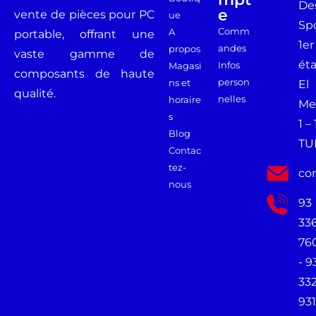
De
E
vente de pièces pour PC
ue
Spo
Comm
A
portable, offrant une
1er
andes
propos
vaste gamme de
ét
Infos
Magasi
composants de haute
person
ns et
El
qualité.
nelles
horaire
Me
s
1 –
Blog
TU
Contac
tez-
co
nous
93
33
76
- 9
33
931