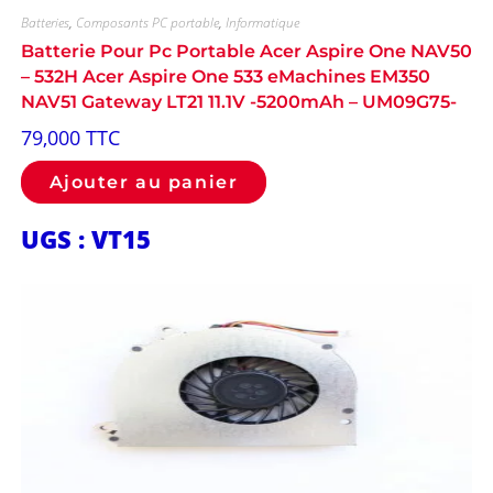
Batteries
,
Composants PC portable
,
Informatique
Batterie Pour Pc Portable Acer Aspire One NAV50
– 532H Acer Aspire One 533 eMachines EM350
NAV51 Gateway LT21 11.1V -5200mAh – UM09G75-
79,000
TTC
Ajouter au panier
UGS : VT15