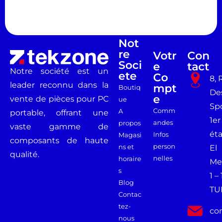
Not
Re
Votr
Con
Soci
E
Tact
Notre société est un
Ete
Co
8, 
leader reconnu dans la
Mpt
Boutiq
De
E
vente de pièces pour PC
ue
Spo
Comm
A
portable, offrant une
1er
andes
propos
vaste gamme de
ét
Infos
Magasi
composants de haute
person
ns et
El
qualité.
nelles
horaire
Me
s
1 –
Blog
TU
Contac
tez-
co
nous