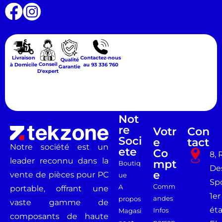
Livraison
Contactez-nous
Qualité
Conseil
à Domicile
au 93 336 760
Garantie
D'expert
Not
Re
Votr
Con
Soci
E
Tact
Notre société est un
Ete
Co
8, 
leader reconnu dans la
Mpt
Boutiq
De
E
vente de pièces pour PC
ue
Spo
Comm
A
portable, offrant une
1er
andes
propos
vaste gamme de
ét
Infos
Magasi
composants de haute
person