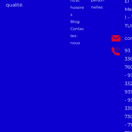
ns et
El
qualité.
nelles
horaire
Me
s
1 –
Blog
TU
Contac
tez-
co
nous
93
33
76
- 9
33
931
- 9
33
73
- 71