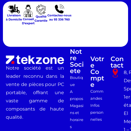
Livraison
Contactez-nous
Qualité
Conseil
à Domicile
au 93 336 760
Garantie
D'expert
Not
Re
Votr
Con
Soci
E
Tact
Notre société est un
Ete
Co
8, 
leader reconnu dans la
Mpt
Boutiq
De
E
vente de pièces pour PC
ue
Spo
Comm
A
portable, offrant une
1er
andes
propos
vaste gamme de
ét
Infos
Magasi
composants de haute
person
ns et
El
qualité.
nelles
horaire
Me
s
1 –