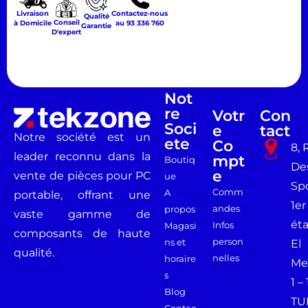
Livraison
Contactez-nous
Qualité
Conseil
à Domicile
au 93 336 760
Garantie
D'expert
Not
Re
Votr
Con
Soci
E
Tact
Notre société est un
Ete
Co
8, 
leader reconnu dans la
Mpt
Boutiq
De
E
vente de pièces pour PC
ue
Spo
Comm
A
portable, offrant une
1er
andes
propos
vaste gamme de
ét
Infos
Magasi
composants de haute
person
ns et
El
qualité.
nelles
horaire
Me
s
1 –
Blog
TU
Contac