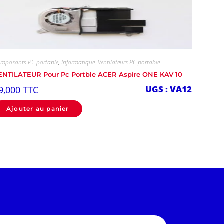
mposants PC portable
,
Informatique
,
Ventilateurs PC portable
ENTILATEUR Pour Pc Portble ACER Aspire ONE KAV 10
UGS : VA12
9,000
TTC
Ajouter au panier