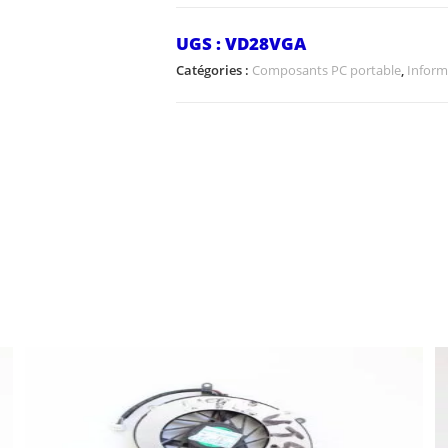
UGS :
VD28VGA
Catégories :
Composants PC portable
,
Inform