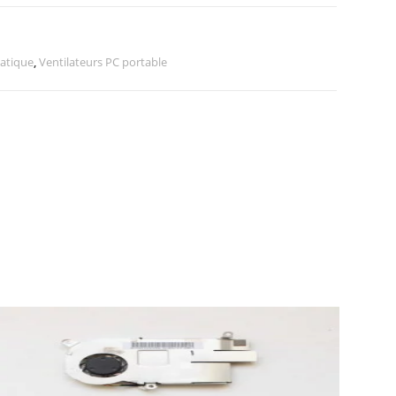
atique
,
Ventilateurs PC portable