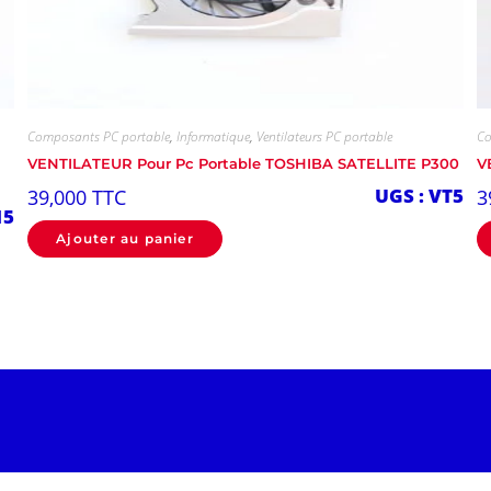
Composants PC portable
,
Informatique
,
Ventilateurs PC portable
Co
VENTILATEUR Pour Pc Portable TOSHIBA SATELLITE P300
V
UGS : VT5
39,000
TTC
3
15
Ajouter au panier