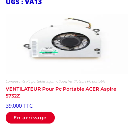
UGS : VA13
Composants PC portable
,
Informatique
,
Ventilateurs PC portable
VENTILATEUR Pour Pc Portable ACER Aspire
5732Z
39,000
TTC
En arrivage