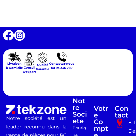
Livraison
Contactez-nous
Qualité
Conseil
à Domicile
au 93 336 760
Garantie
D'expert
Not
Re
Votr
Con
Soci
E
Tact
Notre société est un
Ete
Co
8, 
leader reconnu dans la
Mpt
Boutiq
De
E
vente de pièces pour PC
ue