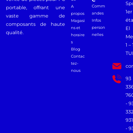
Spo
Comm
A
portable, offrant une
1er
andes
propos
vaste gamme de
ét
Infos
Magasi
composants de haute
person
ns et
El
qualité.
nelles
horaire
Me
s
1 –
Blog
TU
Contac
tez-
co
nous
93
33
76
- 9
33
931
- 9