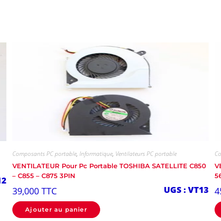
Composants PC portable
,
Informatique
,
Ventilateurs PC portable
Co
VENTILATEUR Pour Pc Portable TOSHIBA SATELLITE C850
V
– C855 – C875 3PIN
5
12
UGS : VT13
39,000
TTC
4
Ajouter au panier