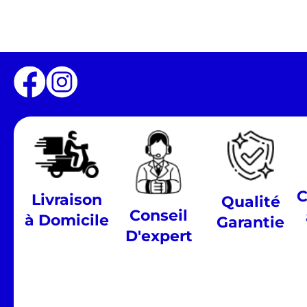
C
Livraison
Qualité
Conseil
à Domicile
Garantie
D'expert