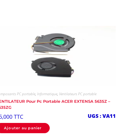
mposants PC portable
,
Informatique
,
Ventilateurs PC portable
ENTILATEUR Pour Pc Portable ACER EXTENSA 5635Z –
635ZG
UGS : VA11
5,000
TTC
Ajouter au panier