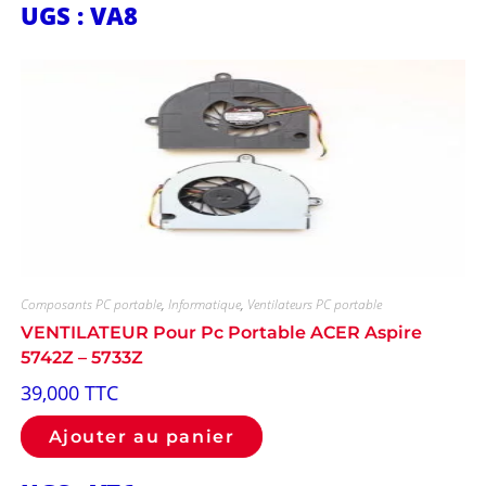
UGS : VA8
Composants PC portable
,
Informatique
,
Ventilateurs PC portable
VENTILATEUR Pour Pc Portable ACER Aspire
5742Z – 5733Z
39,000
TTC
Ajouter au panier