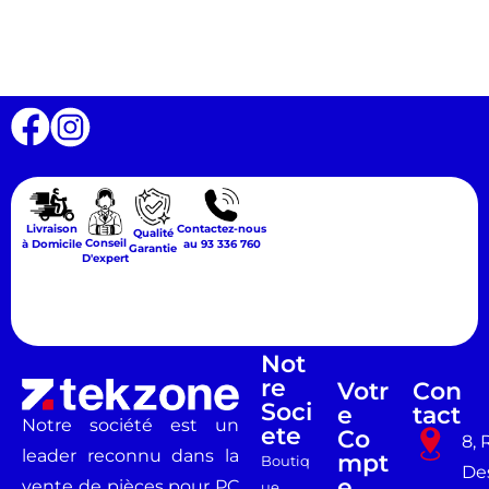
Livraison
Contactez-nous
Qualité
Conseil
à Domicile
au 93 336 760
Garantie
D'expert
Not
Re
Votr
Con
Soci
E
Tact
Notre société est un
Ete
Co
8, 
leader reconnu dans la
Mpt
Boutiq
De
E
vente de pièces pour PC
ue