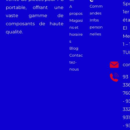
Spo
Comm
A
portable, offrant une
1er
andes
propos
vaste gamme de
ét
Infos
Magasi
composants de haute
person
ns et
El
qualité.
nelles
horaire
Me
s
1 –
Blog
TU
Contac
tez-
co
nous
93
33
76
- 9
33
931
- 9