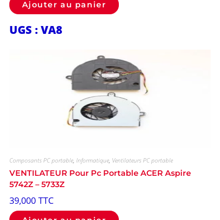
Ajouter au panier
UGS : VA8
Composants PC portable
,
Informatique
,
Ventilateurs PC portable
VENTILATEUR Pour Pc Portable ACER Aspire
5742Z – 5733Z
39,000
TTC