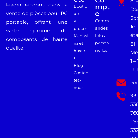
8, 
leader reconnu dans la
Mpt
Boutiq
De
E
vente de pièces pour PC
ue
Spo
Comm
A
portable, offrant une
1er
andes
propos
vaste gamme de
ét
Infos
Magasi
composants de haute
person
ns et
El
qualité.
nelles
horaire
Me
s
1 –
Blog
TU
Contac
tez-
co
nous
93
33
76
- 9
33