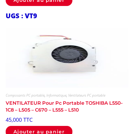
Ajouter au panier
UGS : VT9
Composants PC portable
,
Informatique
,
Ventilateurs PC portable
VENTILATEUR Pour Pc Portable TOSHIBA L550-
1C8 – L505 – C670 – L555 – L510
45,000
TTC
Ajouter au panier