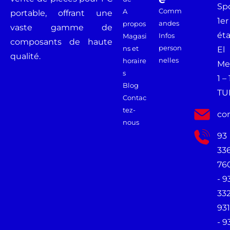
Spo
Comm
A
portable, offrant une
1er
andes
propos
vaste gamme de
ét
Infos
Magasi
composants de haute
person
ns et
El
qualité.
nelles
horaire
Me
s
1 –
Blog
TU
Contac
tez-
co
nous
93
33
76
- 9
33
931
- 9