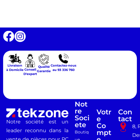
Livraison
Contactez-nous
Qualité
Conseil
à Domicile
au 93 336 760
Garantie
D'expert
Not
Re
Votr
Con
Soci
E
Tact
Notre société est un
Ete
Co
8, 
leader reconnu dans la
Mpt
Boutiq
De
E
vente de pièces pour PC
ue