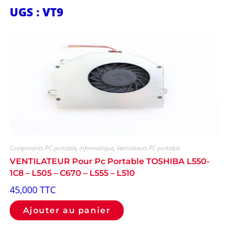
UGS : VT9
Composants PC portable
,
Informatique
,
Ventilateurs PC portable
VENTILATEUR Pour Pc Portable TOSHIBA L550-
1C8 – L505 – C670 – L555 – L510
45,000
TTC
Ajouter au panier