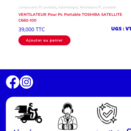
Composants PC portable
,
Informatique
,
Ventilateurs PC portable
VENTILATEUR Pour Pc Portable TOSHIBA SATELLITE
C660-100
UGS : V
39,000
TTC
Ajouter au panier
C