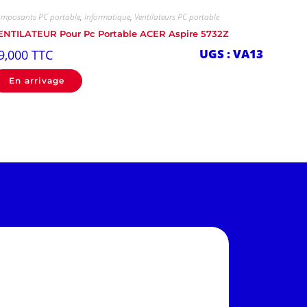
mposants PC portable
,
Informatique
,
Ventilateurs PC portable
ENTILATEUR Pour Pc Portable ACER Aspire 5732Z
UGS : VA13
9,000
TTC
En arrivage