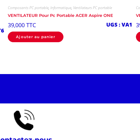
Composants PC portable
,
Informatique
,
Ventilateurs PC portable
Co
VENTILATEUR Pour Pc Portable ACER Aspire ONE
V
UGS : VA1
39,000
TTC
3
T6
Ajouter au panier
ontactez-nous