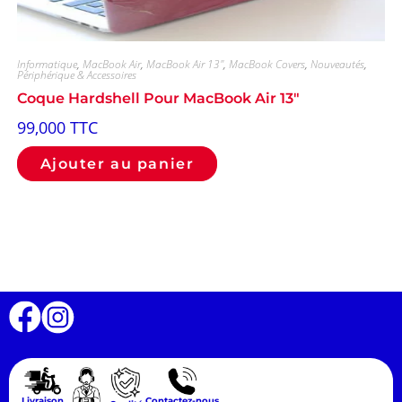
Informatique
,
MacBook Air
,
MacBook Air 13"
,
MacBook Covers
,
Nouveautés
,
Périphérique & Accessoires
Coque Hardshell Pour MacBook Air 13″
99,000
TTC
Ajouter au panier
Livraison
Contactez-nous