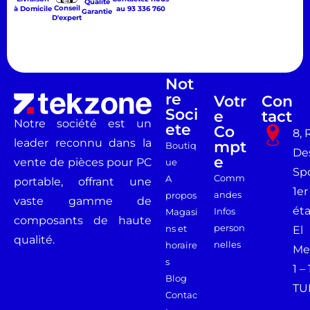
Qualité
Conseil
à Domicile
au 93 336 760
Garantie
D'expert
Not
Re
Votr
Con
Soci
E
Tact
Notre société est un
Ete
Co
8, 
leader reconnu dans la
Mpt
Boutiq
De
E
vente de pièces pour PC
ue
Spo
Comm
A
portable, offrant une
1er
andes
propos
vaste gamme de
ét
Infos
Magasi
composants de haute
person
ns et
El
qualité.
nelles
horaire
Me
s
1 –
Blog
TU
Contac