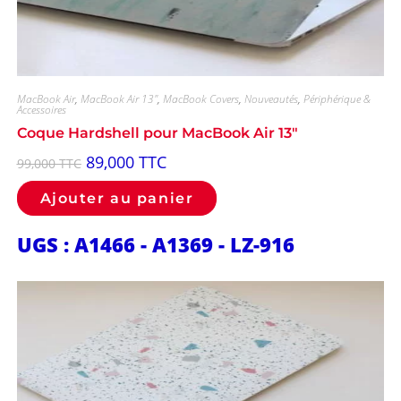
MacBook Air
,
MacBook Air 13"
,
MacBook Covers
,
Nouveautés
,
Périphérique &
Accessoires
Coque Hardshell pour MacBook Air 13″
89,000
TTC
99,000
TTC
Ajouter au panier
UGS : A1466 - A1369 - LZ-916