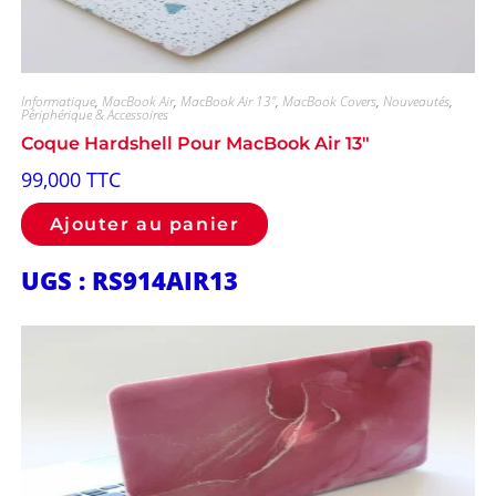
Informatique
,
MacBook Air
,
MacBook Air 13"
,
MacBook Covers
,
Nouveautés
,
Périphérique & Accessoires
Coque Hardshell Pour MacBook Air 13″
99,000
TTC
Ajouter au panier
UGS : RS914AIR13