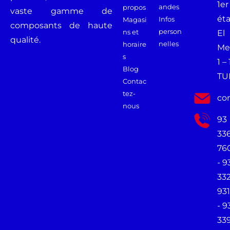
1er
andes
propos
vaste gamme de
ét
Infos
Magasi
composants de haute
person
ns et
El
qualité.
nelles
horaire
Me
s
1 –
Blog
TU
Contac
tez-
co
nous
93
33
76
- 9
33
931
- 9
33