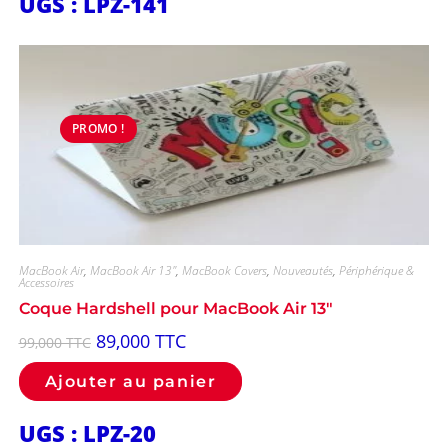
UGS : LPZ-141
PROMO !
MacBook Air
,
MacBook Air 13"
,
MacBook Covers
,
Nouveautés
,
Périphérique &
Accessoires
Coque Hardshell pour MacBook Air 13″
89,000
TTC
99,000
TTC
Ajouter au panier
UGS : LPZ-20