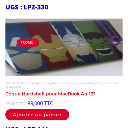
UGS : LPZ-330
PROMO !
MacBook Air
,
MacBook Air 13"
,
MacBook Covers
,
Nouveautés
,
Périphérique &
Accessoires
Coque Hardshell pour MacBook Air 13″
89,000
TTC
99,000
TTC
Ajouter au panier