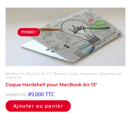
PROMO !
MacBook Air
,
MacBook Air 13"
,
MacBook Covers
,
Nouveautés
,
Périphérique &
Accessoires
Coque Hardshell pour MacBook Air 13″
89,000
TTC
99,000
TTC
Ajouter au panier