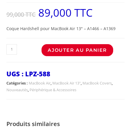
89,000
TTC
99,000
TTC
Coque Hardshell pour MacBook Air 13″ – A1466 – A1369
AJOUTER AU PANIER
UGS :
LPZ-588
Catégories :
MacBook Air
,
MacBook Air 13"
,
MacBook Covers
,
Nouveautés
,
Périphérique & Accessoires
Produits similaires