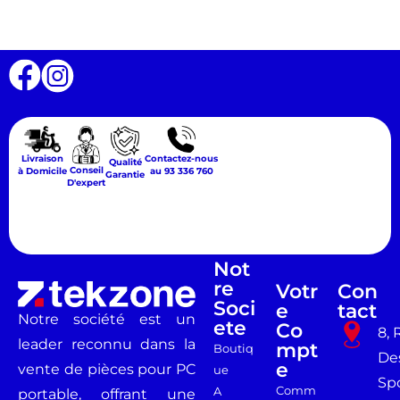
Livraison
Contactez-nous
Qualité
Conseil
à Domicile
au 93 336 760
Garantie
D'expert
Not
Re
Votr
Con
Soci
E
Tact
Notre société est un
Ete
Co
8, 
leader reconnu dans la
Mpt
Boutiq
De
E
vente de pièces pour PC
ue
Spo
Comm
A
portable, offrant une