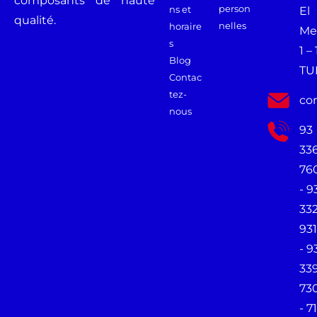
composants de haute
person
ns et
El
qualité.
nelles
horaire
Me
s
1 –
Blog
TU
Contac
tez-
co
nous
93
33
76
- 9
33
931
- 9
33
73
- 71