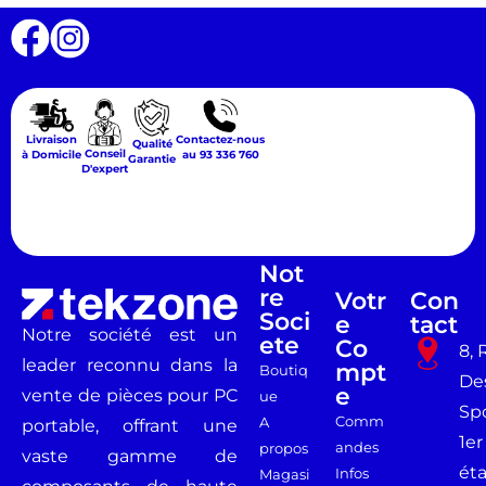
Livraison
Contactez-nous
Qualité
Conseil
à Domicile
au 93 336 760
Garantie
D'expert
Not
Re
Votr
Con
Soci
E
Tact
Notre société est un
Ete
Co
8, 
leader reconnu dans la
Mpt
Boutiq
De
E
vente de pièces pour PC
ue
Spo
Comm
A
portable, offrant une
1er
andes
propos
vaste gamme de
ét
Infos
Magasi