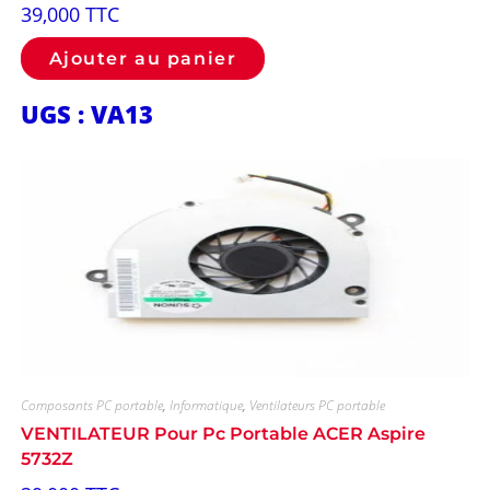
39,000
TTC
Ajouter au panier
UGS : VA13
Composants PC portable
,
Informatique
,
Ventilateurs PC portable
VENTILATEUR Pour Pc Portable ACER Aspire
5732Z