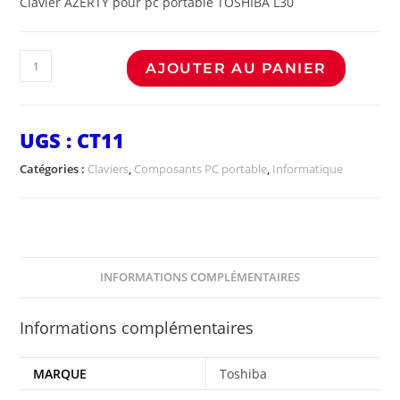
Clavier AZERTY pour pc portable TOSHIBA L30
AJOUTER AU PANIER
UGS :
CT11
Catégories :
Claviers
,
Composants PC portable
,
Informatique
INFORMATIONS COMPLÉMENTAIRES
Informations complémentaires
MARQUE
Toshiba