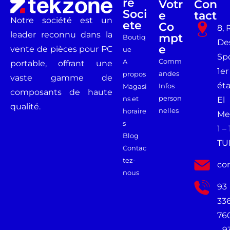
Re
Votr
Con
Soci
E
Tact
Notre société est un
Ete
Co
8, 
leader reconnu dans la
Mpt
Boutiq
De
E
vente de pièces pour PC
ue
Spo
Comm
A
portable, offrant une
1er
andes
propos
vaste gamme de
ét
Infos
Magasi
composants de haute
person
ns et
El
qualité.
nelles
horaire
Me
s
1 –
Blog
TU
Contac
tez-
co
nous
93
33
76
- 9