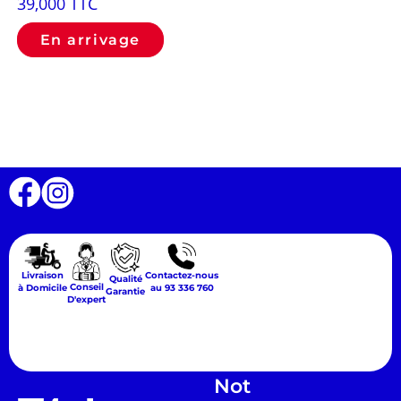
39,000
TTC
En arrivage
Livraison
Contactez-nous
Qualité
Conseil
à Domicile
au 93 336 760
Garantie
D'expert
Not