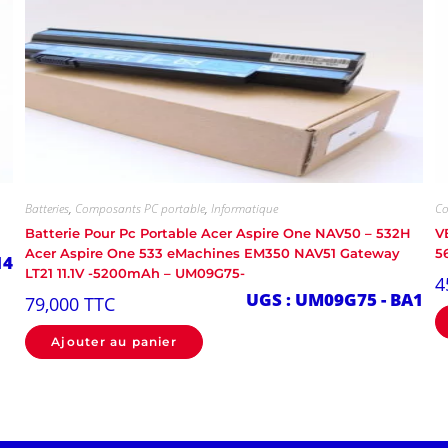
Batteries
,
Composants PC portable
,
Informatique
Co
Batterie Pour Pc Portable Acer Aspire One NAV50 – 532H
V
Acer Aspire One 533 eMachines EM350 NAV51 Gateway
5
14
LT21 11.1V -5200mAh – UM09G75-
4
UGS : UM09G75 - BA1
79,000
TTC
Ajouter au panier