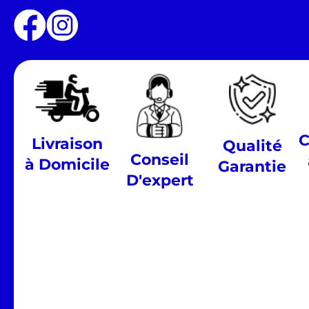
C
Livraison
Qualité
Conseil
à Domicile
Garantie
D'expert