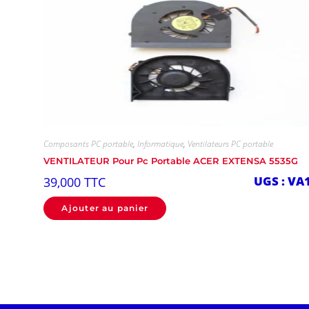
Composants PC portable
,
Informatique
,
Ventilateurs PC portable
VENTILATEUR Pour Pc Portable ACER EXTENSA 5535G
UGS : VA
39,000
TTC
Ajouter au panier