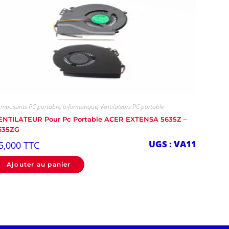
mposants PC portable
,
Informatique
,
Ventilateurs PC portable
ENTILATEUR Pour Pc Portable ACER EXTENSA 5635Z –
635ZG
UGS : VA11
5,000
TTC
Ajouter au panier