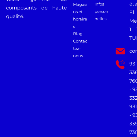
ét
Infos
Magasi
composants de haute
person
ns et
El
qualité.
nelles
horaire
Me
s
1 –
Blog
TU
Contac
tez-
co
nous
93
33
76
- 9
33
931
- 9
33
73