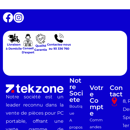
Livraison
Contactez-nous
Qualité
Conseil
à Domicile
au 93 336 760
Garantie
D'expert
Not
Re
Votr
Con
Soci
E
Tact
Notre société est un
Ete
Co
8, 
leader reconnu dans la
Mpt
Boutiq
De
E
vente de pièces pour PC
ue
Spo
Comm
A
portable, offrant une
1er
andes
propos
vaste gamme de