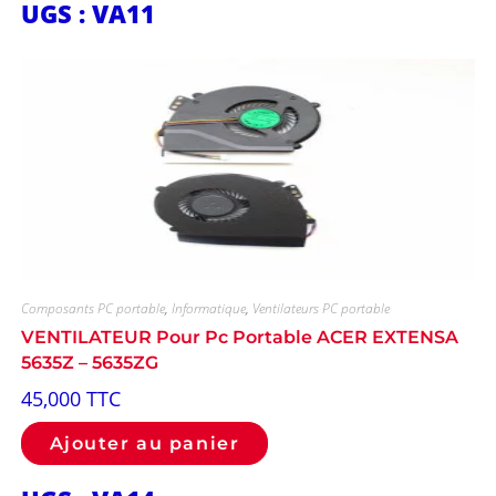
UGS : VA11
Composants PC portable
,
Informatique
,
Ventilateurs PC portable
VENTILATEUR Pour Pc Portable ACER EXTENSA
5635Z – 5635ZG
45,000
TTC
Ajouter au panier