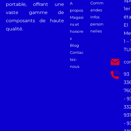
Spo
Comm
A
portable, offrant une
1er
andes
propos
vaste gamme de
ét
Infos
Magasi
composants de haute
person
ns et
El
qualité.
nelles
horaire
Me
s
1 –
Blog
TU
Contac
tez-
co
nous
93
33
76
- 9
33
931
- 9