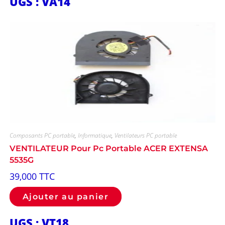
UGS : VA14
Composants PC portable
,
Informatique
,
Ventilateurs PC portable
VENTILATEUR Pour Pc Portable ACER EXTENSA
5535G
39,000
TTC
Ajouter au panier
UGS : VT18