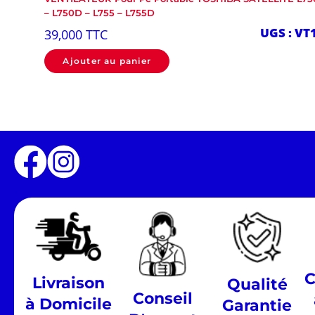
– L750D – L755 – L755D
UGS : VT
39,000
TTC
Ajouter au panier
C
Livraison
Qualité
Conseil
à Domicile
Garantie