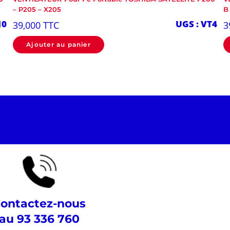
– P205 – X205
B
10
UGS : VT4
39,000
TTC
3
Ajouter au panier
ontactez-nous
au 93 336 760