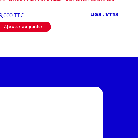
UGS : VT18
9,000
TTC
Ajouter au panier