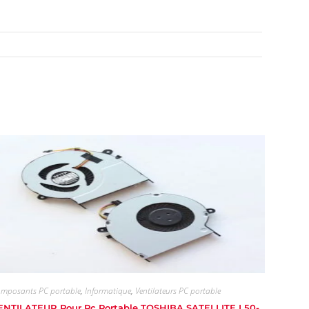
mposants PC portable
,
Informatique
,
Ventilateurs PC portable
ENTILATEUR Pour Pc Portable TOSHIBA SATELLITE L50-