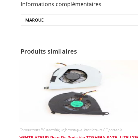
Informations complémentaires
MARQUE
Produits similaires
Composants PC portable
,
Informatique
,
Ventilateurs PC portable
VENTILATEUR Pour Pc Portable TOSHIBA SATELLITE L75