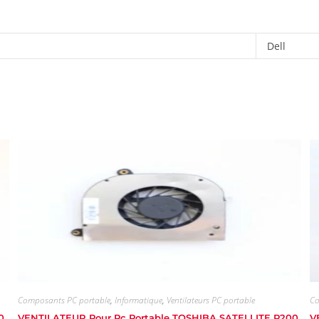
Dell
Composants PC portable
,
Informatique
,
Ventilateurs PC portable
Co
0
VENTILATEUR Pour Pc Portable TOSHIBA SATELLITE P200
V