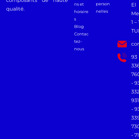
composants de haute
person
ns et
El
qualité.
nelles
horaire
Me
s
1 –
Blog
TU
Contac
tez-
co
nous
93
33
76
- 9
33
931
- 9
33
73
- 71