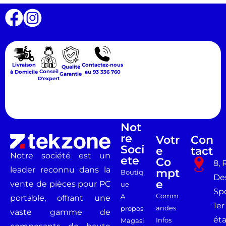
Livraison
Contactez-nous
Qualité
Conseil
à Domicile
au 93 336 760
Garantie
D'expert
Not
Re
Votr
Con
Soci
E
Tact
Notre société est un
Ete
Co
8, 
leader reconnu dans la
Mpt
Boutiq
De
E
vente de pièces pour PC
ue
Spo
Comm
A
portable, offrant une
1er
andes
propos
vaste gamme de
ét
Infos
Magasi