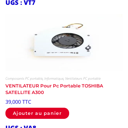
UGS : VT7
Composants PC portable
,
Informatique
,
Ventilateurs PC portable
VENTILATEUR Pour Pc Portable TOSHIBA
SATELLITE A300
39,000
TTC
Ajouter au panier
UGS : VA8