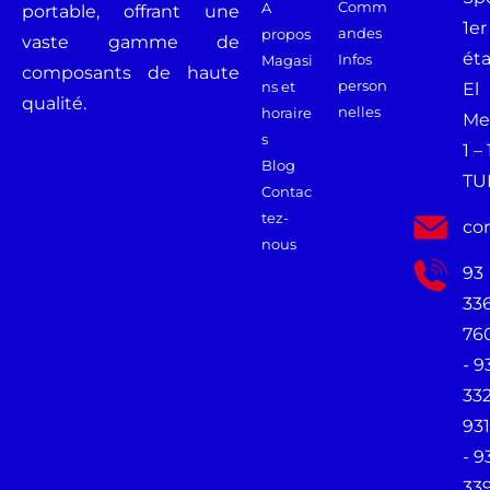
Comm
A
portable, offrant une
1er
andes
propos
vaste gamme de
ét
Infos
Magasi
composants de haute
person
ns et
El
qualité.
nelles
horaire
Me
s
1 –
Blog
TU
Contac
tez-
co
nous
93
33
76
- 9
33
931
- 9
33