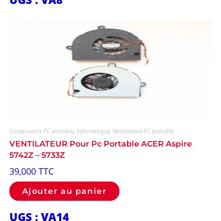
Composants PC portable
,
Informatique
,
Ventilateurs PC portable
VENTILATEUR Pour Pc Portable ACER Aspire
5742Z – 5733Z
39,000
TTC
Ajouter au panier
UGS : VA14