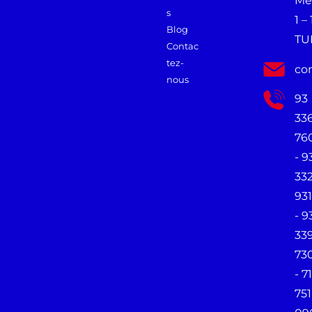
Me
s
1 –
Blog
TU
Contac
tez-
co
nous
93
33
76
- 9
33
931
- 9
33
73
- 71
751