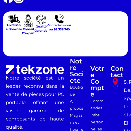
Livraison
Contactez-nous
Qualité
Conseil
à Domicile
au 93 336 760
Garantie
D'expert
Not
Re
Votr
Con
Soci
E
Tact
Notre société est un
Ete
Co
8, 
leader reconnu dans la
Mpt
Boutiq
De
E
vente de pièces pour PC
ue
Spo
Comm
A
portable, offrant une
1er
andes
propos
vaste gamme de
ét
Infos
Magasi
composants de haute
person
ns et
El
qualité.
nelles
horaire