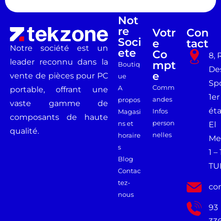
Not
Re
Votr
Con
Soci
E
Tact
Notre société est un
Ete
Co
8, 
leader reconnu dans la
Mpt
Boutiq
De
E
vente de pièces pour PC
ue
Spo
Comm
A
portable, offrant une
1er
andes
propos
vaste gamme de
ét
Infos
Magasi
composants de haute
person
ns et
El
qualité.
nelles
horaire
Me
s
1 –
Blog
TU
Contac
tez-
co
nous
93