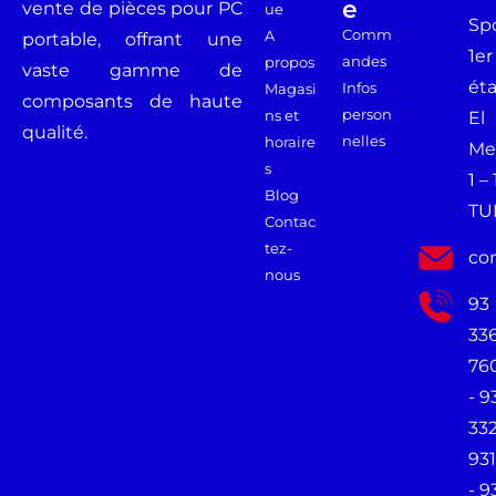
E
vente de pièces pour PC
ue
Spo
Comm
A
portable, offrant une
1er
andes
propos
vaste gamme de
ét
Infos
Magasi
composants de haute
person
ns et
El
qualité.
nelles
horaire
Me
s
1 –
Blog
TU
Contac
tez-
co
nous
93
33
76
- 9
33
931
- 9