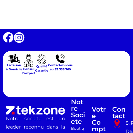
Livraison
Contactez-nous
Qualité
Conseil
à Domicile
au 93 336 760
Garantie
D'expert
Not
Re
Votr
Con
Soci
E
Tact
Notre société est un
Ete
Co
8, 
leader reconnu dans la
Mpt
Boutiq
De