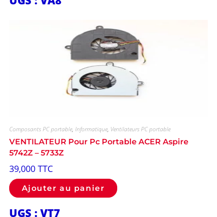
UGS : VA8
Composants PC portable
,
Informatique
,
Ventilateurs PC portable
VENTILATEUR Pour Pc Portable ACER Aspire
5742Z – 5733Z
39,000
TTC
Ajouter au panier
UGS : VT7