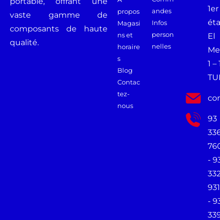
portable, offrant une
1er
andes
propos
vaste gamme de
ét
Infos
Magasi
composants de haute
person
ns et
El
qualité.
nelles
horaire
Me
s
1 –
Blog
TU
Contac
tez-
co
nous
93
33
76
- 9
33
931
- 9
33