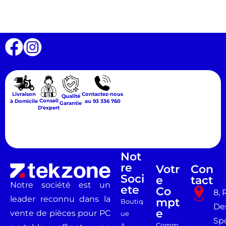
Livraison
Contactez-nous
Qualité
Conseil
à Domicile
au 93 336 760
Garantie
D'expert
Not
Re
Votr
Con
Soci
E
Tact
Notre société est un
Ete
Co
8, 
leader reconnu dans la
Mpt
Boutiq
De
E
vente de pièces pour PC
ue
Spo
Comm
A