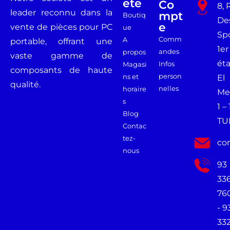
Ete
Co
8, 
leader reconnu dans la
Mpt
Boutiq
De
E
vente de pièces pour PC
ue
Spo
Comm
A
portable, offrant une
1er
andes
propos
vaste gamme de
ét
Infos
Magasi
composants de haute
person
ns et
El
qualité.
nelles
horaire
Me
s
1 –
Blog
TU
Contac
tez-
co
nous
93
33
76
- 9
33