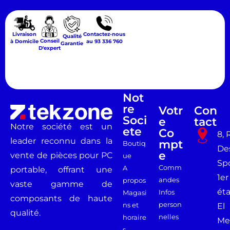
Livraison
Contactez-nous
Qualité
Conseil
à Domicile
au 93 336 760
Garantie
D'expert
Not
Re
Votr
Con
Soci
E
Tact
Notre société est un
Ete
Co
8, 
leader reconnu dans la
Mpt
Boutiq
De
E
vente de pièces pour PC
ue
Spo
Comm
A
portable, offrant une
1er
andes
propos
vaste gamme de
ét
Infos
Magasi
composants de haute
person
ns et
El
qualité.
nelles
horaire
Me
s