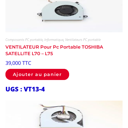
Composants PC portable
,
Informatique
,
Ventilateurs PC portable
VENTILATEUR Pour Pc Portable TOSHIBA
SATELLITE L70 – L75
39,000
TTC
Ajouter au panier
UGS : VT13-4