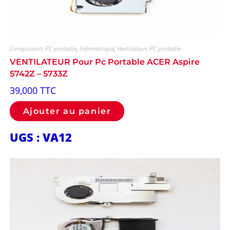
Composants PC portable
,
Informatique
,
Ventilateurs PC portable
VENTILATEUR Pour Pc Portable ACER Aspire
5742Z – 5733Z
39,000
TTC
Ajouter au panier
UGS : VA12