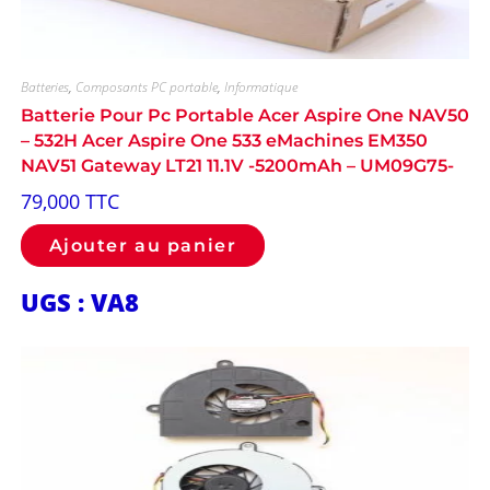
Batteries
,
Composants PC portable
,
Informatique
Batterie Pour Pc Portable Acer Aspire One NAV50
– 532H Acer Aspire One 533 eMachines EM350
NAV51 Gateway LT21 11.1V -5200mAh – UM09G75-
79,000
TTC
Ajouter au panier
UGS : VA8