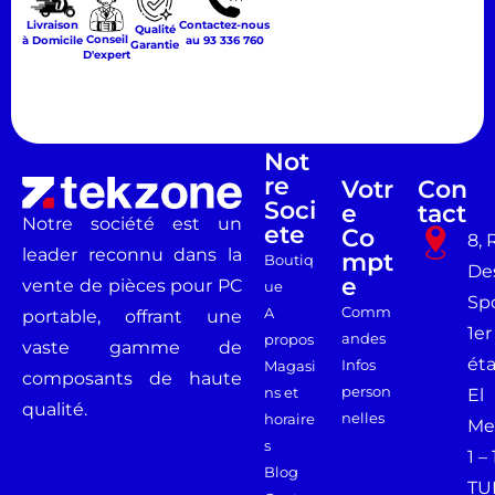
Livraison
Contactez-nous
Qualité
Conseil
à Domicile
au 93 336 760
Garantie
D'expert
Not
Re
Votr
Con
Soci
E
Tact
Notre société est un
Ete
Co
8, 
leader reconnu dans la
Mpt
Boutiq
De
E
vente de pièces pour PC
ue
Spo
Comm
A
portable, offrant une
1er
andes
propos
vaste gamme de
ét
Infos
Magasi
composants de haute
person
ns et
El
qualité.
nelles
horaire
Me
s
1 –
Blog
TU