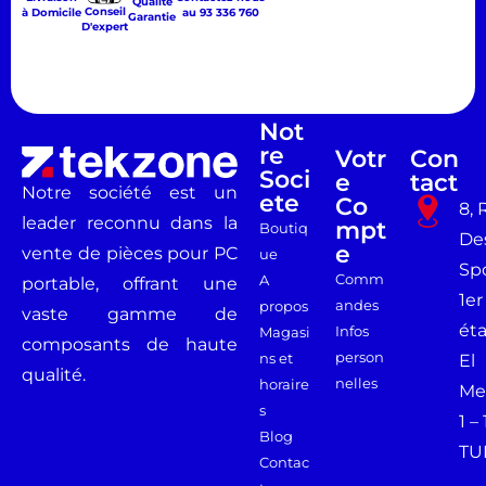
Qualité
Conseil
à Domicile
au 93 336 760
Garantie
D'expert
Not
Re
Votr
Con
Soci
E
Tact
Notre société est un
Ete
Co
8, 
leader reconnu dans la
Mpt
Boutiq
De
E
vente de pièces pour PC
ue
Spo
Comm
A
portable, offrant une
1er
andes
propos
vaste gamme de
ét
Infos
Magasi
composants de haute
person
ns et
El
qualité.
nelles
horaire
Me
s
1 –
Blog
TU
Contac