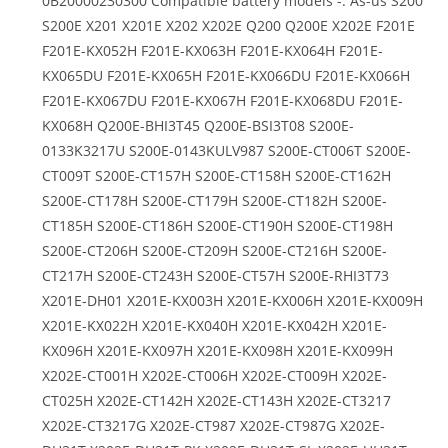
0B20000230300 Compatible battery models -: As-us S200
S200E X201 X201E X202 X202E Q200 Q200E X202E F201E
F201E-KX052H F201E-KX063H F201E-KX064H F201E-
KX065DU F201E-KX065H F201E-KX066DU F201E-KX066H
F201E-KX067DU F201E-KX067H F201E-KX068DU F201E-
KX068H Q200E-BHI3T45 Q200E-BSI3T08 S200E-
0133K3217U S200E-0143KULV987 S200E-CT006T S200E-
CT009T S200E-CT157H S200E-CT158H S200E-CT162H
S200E-CT178H S200E-CT179H S200E-CT182H S200E-
CT185H S200E-CT186H S200E-CT190H S200E-CT198H
S200E-CT206H S200E-CT209H S200E-CT216H S200E-
CT217H S200E-CT243H S200E-CT57H S200E-RHI3T73
X201E-DH01 X201E-KX003H X201E-KX006H X201E-KX009H
X201E-KX022H X201E-KX040H X201E-KX042H X201E-
KX096H X201E-KX097H X201E-KX098H X201E-KX099H
X202E-CT001H X202E-CT006H X202E-CT009H X202E-
CT025H X202E-CT142H X202E-CT143H X202E-CT3217
X202E-CT3217G X202E-CT987 X202E-CT987G X202E-