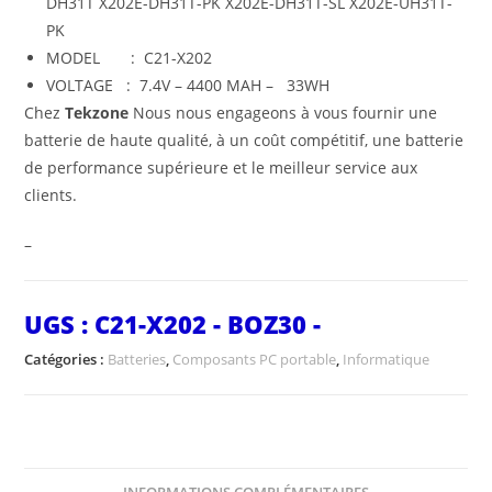
DH31T X202E-DH31T-PK X202E-DH31T-SL X202E-UH31T-
PK
MODEL : C21-X202
VOLTAGE : 7.4V – 4400 MAH – 33WH
Chez
Tekzone
Nous nous engageons à vous fournir une
batterie de haute qualité, à un coût compétitif, une batterie
de performance supérieure et le meilleur service aux
clients.
–
UGS :
C21-X202 - BOZ30 -
Catégories :
Batteries
,
Composants PC portable
,
Informatique