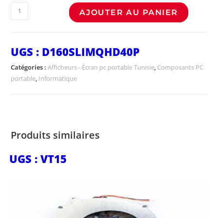
AJOUTER AU PANIER
UGS :
D160SLIMQHD40P
Catégories :
Afficheurs - Écran pc portable Tunisie
,
Composants PC
portable
,
Informatique
Produits similaires
UGS : VT15