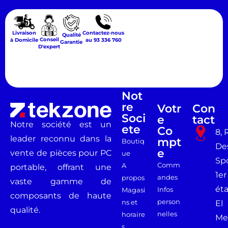
Livraison
Contactez-nous
Qualité
Conseil
à Domicile
au 93 336 760
Garantie
D'expert
Not
Re
Votr
Con
Soci
E
Tact
Notre société est un
Ete
Co
8, 
leader reconnu dans la
Mpt
Boutiq
De
E
vente de pièces pour PC
ue
Spo
Comm
A
portable, offrant une
1er
andes
propos
vaste gamme de
ét
Infos
Magasi
composants de haute
person
ns et
El
qualité.
nelles
horaire
Me
s